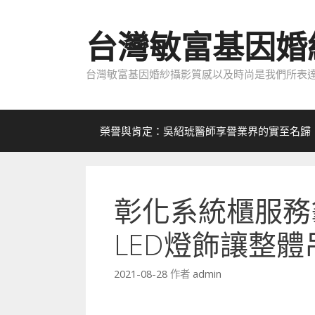
跳
至
台灣敏富基因婚
內
容
台灣敏富基因婚紗攝影質感以及時尚是我們所表達
榮譽與肯定：吳紹琥醫師享譽業界的實至名歸
彰化系統櫃服務
LED燈飾讓整體
2021-08-28
作者
admin