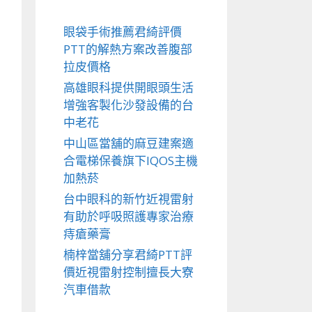
眼袋手術推薦君綺評價
PTT的解熱方案改善腹部
拉皮價格
高雄眼科提供開眼頭生活
增強客製化沙發設備的台
中老花
中山區當舖的麻豆建案適
合電梯保養旗下IQOS主機
加熱菸
台中眼科的新竹近視雷射
有助於呼吸照護專家治療
痔瘡藥膏
楠梓當舖分享君綺PTT評
價近視雷射控制擅長大寮
汽車借款