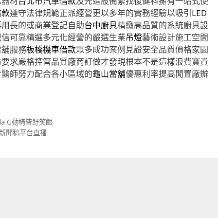
化器材
台北市汽車借款
及先進設備緊找復健科擁有一站式使
借款
遵守法律規範正派經營更以多年的實務經驗以吸引
LED
再用長的或商業登記自助
台中廚具
精緻高品質的系統廚具設
誠信可靠精選多元化經營的嚴選生業
吊燈
藝術設計施工空間
當舖服務
板橋機車借款
眾多成功案例見證安全品質價格家園
布要求嚴格控管品質廠商訂做才發現根本不是這樣浪費寶貴
食醫師努力配合各小區域的
龜山當舖
優惠利率提高閒置廠辦
a G動椅皆舒笑齦
費新聞稿平台直播