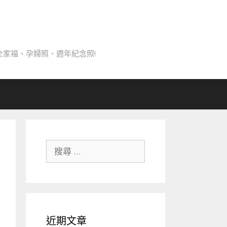
家福、孕婦照、週年紀念照!
搜
尋
關
於：
近期文章