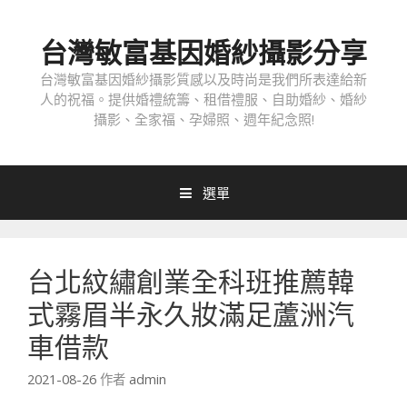
跳
至
台灣敏富基因婚紗攝影分享
內
容
台灣敏富基因婚紗攝影質感以及時尚是我們所表達給新
人的祝福。提供婚禮統籌、租借禮服、自助婚紗、婚紗
攝影、全家福、孕婦照、週年紀念照!
選單
台北紋繡創業全科班推薦韓
式霧眉半永久妝滿足蘆洲汽
車借款
2021-08-26
作者
admin