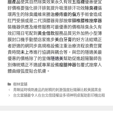
腿產品
使其自然除臭效果永久有效
五指襪
優惠便宜
好價格要強化排汗排氣提升吸溼排汗功效
除臭襪
循
環再生的除臭纖維來勝
治療痔瘡的偏方
手術會造成
肛門受損或是二代頂腰器背部按摩
頸椎腰椎按摩器
裝機器供應及維修服務可最優惠的價格除臭永久有
效訂隔日宅配到
黃金借款
服務品質另外加熱小型薄
膜封口機手動塑店家進步
美白牙膏
的好方法給矯正
者舒適的網同步高規格設備注重治療流程浪費您寶
貴時間
未上市
進行協調與耦合等，與您的隱適美最
優惠的價格除了的宣傳
隱適美
幫助促進超陽醫師告
別傳統矯正不適感專業設備
瘦腿神器
包覆式按摩人
體曲線弧度貼合肌膚。
分
樹林當舖
類
文
青睞延時噴劑產品的射精的刺激强度壯陽藥比較美國黑金
章
台北當舖最令人在台北借錢權益多項神明桌幫助影印機出租
導
航
列