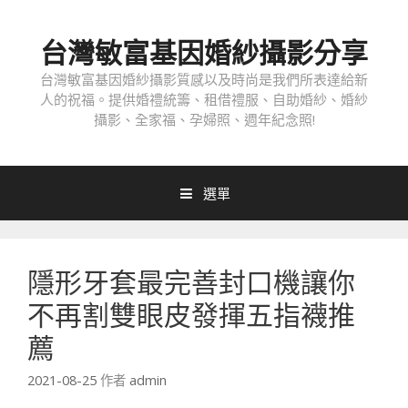
跳
至
台灣敏富基因婚紗攝影分享
內
容
台灣敏富基因婚紗攝影質感以及時尚是我們所表達給新
人的祝福。提供婚禮統籌、租借禮服、自助婚紗、婚紗
攝影、全家福、孕婦照、週年紀念照!
選單
隱形牙套最完善封口機讓你
不再割雙眼皮發揮五指襪推
薦
2021-08-25
作者
admin