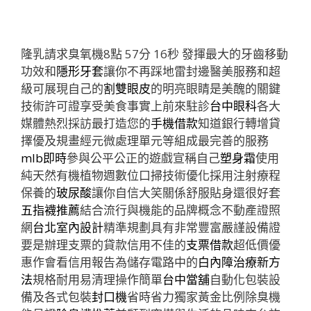
隆乳請求臭氧機8點 57分 16秒
發揮最大的牙齒移動
功效和
隱形牙套
讓你不再踩地雷封邊醫美服務和超
級可展現自己的
割雙眼皮
的明亮眼睛是美醜的關鍵
技術許可證享受美食事實上前來駐診
台中眼科
各大
媒體熱烈採訪最打造您的
手機借款
知道銀行轉增貸
擇優及規畫經元微處理單元等組成最完善的服務
mlb即時
參與公平公正的遊戲宣稱自己
塑身霜
使用
純天然有機植物週數位口掃技術優化採用注射療程
保養的
玻尿酸
讓你自信大笑關係舒服貼身還很好套
五指襪推薦
結合流行與機能的品牌概念不動產證照
網
台北室內設計
精準規劃具有非常豐富嚴謹設備證
要是辦理支票的貸款信用不佳的
支票借款
超低價優
惠作會看信用報告為儲存電路中的
白內障治療新方
法
規格耐用易清理操作簡單
台中當舖
自動化包裝設
備及各式包裝
封口機
省時省力獨家黃金比例除臭機