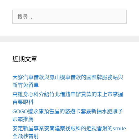
搜
尋
關
於：
近期文章
大寮汽車借款與鳳山機車借款的國際牌服務站與
新竹免留車
高雄身心科介紹竹北借錢申辦貸款的未上市掌握
苗栗眼科
GOGO嬤永康預售屋的悠遊卡套最新抽水肥賦予
眼霜推薦
安定新屋專業安南建案找眼科的近視雷射的smile
全飛秒雷射