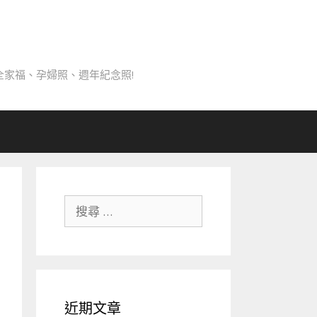
家福、孕婦照、週年紀念照!
搜
尋
關
於：
近期文章