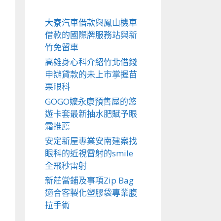
大寮汽車借款與鳳山機車
借款的國際牌服務站與新
竹免留車
高雄身心科介紹竹北借錢
申辦貸款的未上市掌握苗
栗眼科
GOGO嬤永康預售屋的悠
遊卡套最新抽水肥賦予眼
霜推薦
安定新屋專業安南建案找
眼科的近視雷射的smile
全飛秒雷射
新莊當鋪及事項Zip Bag
適合客製化塑膠袋專業腹
拉手術