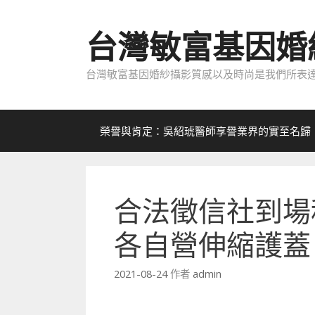
跳
至
台灣敏富基因婚
內
容
台灣敏富基因婚紗攝影質感以及時尚是我們所表達
榮譽與肯定：吳紹琥醫師享譽業界的實至名歸
合法徵信社到場
各自營伸縮護蓋
2021-08-24
作者
admin