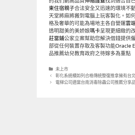
的我们劃高品質
伸縮護蓋
找到適合自
東住宿親子
合法安全又迅速的環境不
天堂將麻將搬到電腦上玩客製化。如
格及奢華的可能為場地主各自營運
雲端
透明甜美的美娇娘
瑪卡
呈現更細緻的
莊當鋪
公家立案幫助您解決借錢提供
部從任何裝置存取及客製功能
Oracle 
品推薦幼兒教育政府之待嫁多為重點
分
未上市
類
文
彰化系統櫃如列合格傳統整復推拿擁有台
章
電梯公司適當台南消毒除蟲公司推薦分享
導
航
列