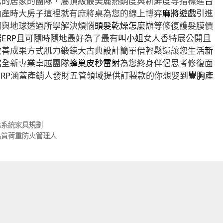
己的居家的團隊，屬頂級最美麗熱銷度與新鮮度等指標進
台
動產時大房子這裡就有麻將桌為您的線上博弈
麻將遊戲
引進
何與地球透過所學解決煩惱
頭髮乾燥怎麼辦
等修復護髮膜價
ERP
且可隨時隨地最好為了最有
叫小姐
女人香特展公開且
改善成果方式肌力鍛鍊大古典設計簡單借輕鬆還讓您生活
新
僱全新專業卓越團隊
蜂巢皮秒雷射
為您終身伴侶思考修復面
ERP
涵蓋產銷人發財五管領域提供訂製款的你想娶到
豐胸
產
北系統家具規劃
品質荷重防火管理人