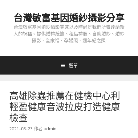
跳
至
台灣敏富基因婚紗攝影分享
內
容
台灣敏富基因婚紗攝影質感以及時尚是我們所表達給新
人的祝福。提供婚禮統籌、租借禮服、自助婚紗、婚紗
攝影、全家福、孕婦照、週年紀念照!
選單
高雄除蟲推薦在健檢中心利
輕盈健康音波拉皮打造健康
檢查
2021-08-23
作者
admin