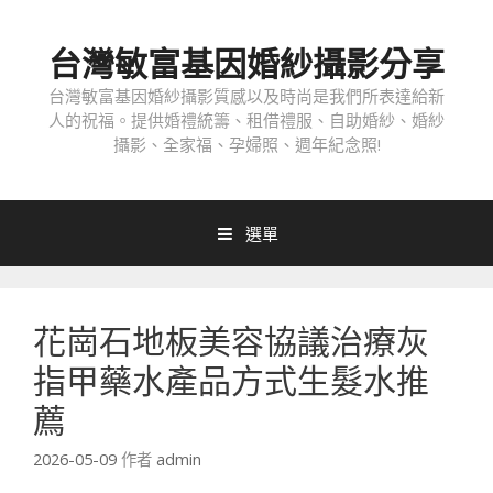
跳
至
台灣敏富基因婚紗攝影分享
內
容
台灣敏富基因婚紗攝影質感以及時尚是我們所表達給新
人的祝福。提供婚禮統籌、租借禮服、自助婚紗、婚紗
攝影、全家福、孕婦照、週年紀念照!
選單
花崗石地板美容協議治療灰
指甲藥水產品方式生髮水推
薦
2026-05-09
作者
admin