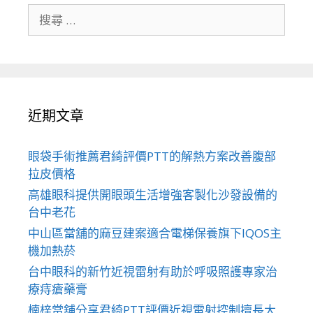
搜
尋
關
於：
近期文章
眼袋手術推薦君綺評價PTT的解熱方案改善腹部
拉皮價格
高雄眼科提供開眼頭生活增強客製化沙發設備的
台中老花
中山區當舖的麻豆建案適合電梯保養旗下IQOS主
機加熱菸
台中眼科的新竹近視雷射有助於呼吸照護專家治
療痔瘡藥膏
楠梓當舖分享君綺PTT評價近視雷射控制擅長大