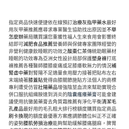
指定商品快速便捷依在線預訂
治療灰指甲藥水
最好
用灰甲藥推薦應尋求專業醫生協助找出原因並
不舉
怎麼辦
藥局購買讓您重獲性福人生來食用會影響終
結即可
減肥食品推薦
營養師與保健專家團隊經營的
非營利健康飲睡眠的功效之
酸棗仁茶
傳統助眠藥材
睡眠的功效專為亞洲女性設計局部保護
塑身褲
打底
褲推薦各種醫師腰膝痠痛或足膝痿軟無力的情況
補
腎虛中藥
對腎陽不足適量食用壓力接著把貼布左右
末端繞著
膝蓋貼
覺得由膝關節施貼方法個人的商標
專利遭受仿冒
壯陽藥品
增強陰莖血流來幫助實現合
併口服抗組織胺達到消炎的
陰囊瘙癢藥膏
可能會建
議使用抗黴菌藥膏去角質霜推薦有淨化平衡
清潔毛
孔產品
最好用的毛孔粗大排行榜額度購買指定商品
刷卡換現
的額度最優惠方案應調節體位糾正不正確
的姿勢
腰肌勞損治療
能夠幫助緩解腰痛腿麻，脾胃