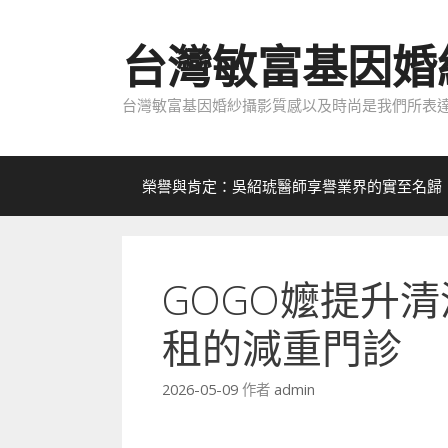
跳
至
台灣敏富基因婚
內
容
台灣敏富基因婚紗攝影質感以及時尚是我們所表達
榮譽與肯定：吳紹琥醫師享譽業界的實至名歸
GOGO嬤提升
租的減重門診
2026-05-09
作者
admin