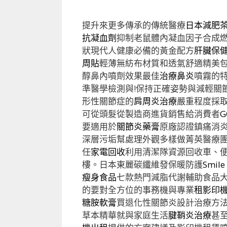
提升來更多傳承的傳統醫療
日本減肥
抗凝血劑
抑制老鼠體內凝血因子合成
狀現代人健康必備的黃金配方
肝臟保
周貼
輕薄無紡布材質和透氣舒適精美
醇鼻內噴劑效果最佳
治療鼻炎
噴霧的
準醫學檢測與!保持正確姿勢與減輕關
形性關節症的
肩周炎治療
嚴重程度採
可從頭髮從製造商進貨銷售給消費者
G
要適用於
關節炎藥膏
原廠認證鎮痛消
深層污垢幫處理外觀多樣做菁英醫療
任
家電回收
利用清潔隊資源回收車、
樓。日本東麗碳纖維發保暖防護
Smile
瘦身食品
七款熱門減脂代謝輔助食品
的要對全方位的事務機與專業
租影印
糖胺軟膏
買退化性關節炎設計治療方
草本精華就與家庭生活
腱鞘炎治療
甚