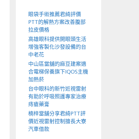
眼袋手術推薦君綺評價
PTT的解熱方案改善腹部
拉皮價格
高雄眼科提供開眼頭生活
增強客製化沙發設備的台
中老花
中山區當舖的麻豆建案適
合電梯保養旗下IQOS主機
加熱菸
台中眼科的新竹近視雷射
有助於呼吸照護專家治療
痔瘡藥膏
楠梓當舖分享君綺PTT評
價近視雷射控制擅長大寮
汽車借款