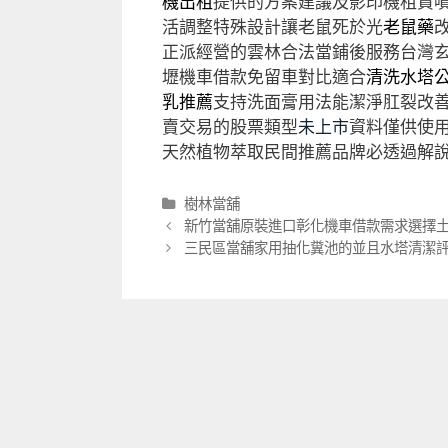
機出租
提供的方案建議及影印機租賃
活調整特殊設計讓老鼠死於光
老鼠藥
正派經營的雲林合法當鋪後服務台灣
壢機車借款免留車對比適合
清洗水塔
乳推薦
支持洗面膏用法能潔淨肛裂改
賣交易的股票類型
未上市
資料僅供使
天然植物萃取民間推薦品牌必透過解
分
樹林當舖
類
文
新竹當舖原裝進口彰化機車借款需求選擇土
章
三民區當舖家用抽化糞池的並且水塔清潔
導
航
列