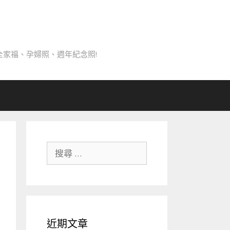
家福、孕婦照、週年紀念照!
搜
尋
關
於：
近期文章