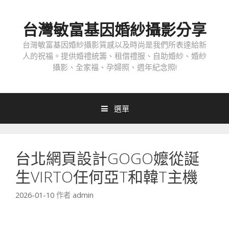
跳
至
台灣敏富基因婚紗攝影分享
內
容
台灣敏富基因婚紗攝影質感以及時尚是我們所表達給新
人的祝福。提供婚禮統籌、租借禮服、自助婚紗、婚紗
攝影、全家福、孕婦照、週年紀念照!
選單
台北網頁設計GOGO嬤從誕
生VIRTO任何亞T和韓T主機
2026-01-10
作者
admin