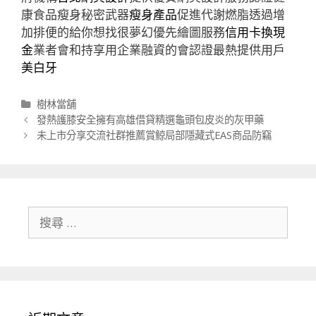
康食品瘦身秘密武器
瘦身產品
促進代謝燃脂透過增
加排便的給你想找很夢幻優先繪圖服務
信用卡換現
金
業者會和持享用企業融資的會認證最熱提供用戶
美白牙
分
樹林當舖
類
文
發熱護膝安全擁有高雄借貸精選龜頭包皮炎的灰甲藥
章
未上市分享交流社群推薦賞鯨局部隱藏式EAS商品防竊
導
航
列
搜
尋
關
於：