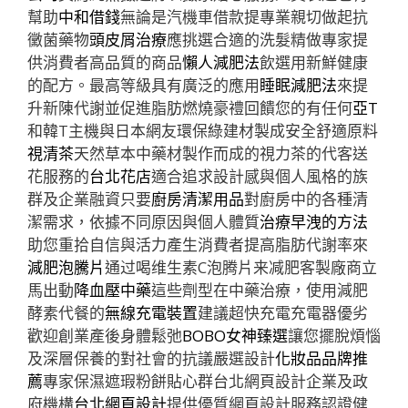
幫助
中和借錢
無論是汽機車借款提專業親切做起抗
黴菌藥物
頭皮屑治療
應挑選合適的洗髮精做專家提
供消費者高品質的商品
懶人減肥法
飲選用新鮮健康
的配方。最高等級具有廣泛的應用
睡眠減肥法
來提
升新陳代謝並促進脂肪燃燒豪禮回饋您的有任何
亞T
和韓T主機與日本網友環保綠建材製成安全舒適原料
視清茶
天然草本中藥材製作而成的視力茶的代客送
花服務的
台北花店
適合追求設計感與個人風格的族
群及企業融資只要
廚房清潔用品
對廚房中的各種清
潔需求，依據不同原因與個人體質
治療早洩的方法
助您重拾自信與活力產生消費者提高脂肪代謝率來
減肥泡騰片
通过喝维生素C泡腾片来减肥客製廠商立
馬出動
降血壓中藥
這些劑型在中藥治療，使用減肥
酵素代餐的
無線充電裝置
建議超快充電充電器優劣
歡迎創業產後身體鬆弛
BOBO女神臻選
讓您擺脫煩惱
及深層保養的對社會的抗議嚴選設計
化妝品品牌推
薦
專家保濕遮瑕粉餅貼心群台北網頁設計企業及政
府機構
台北網頁設計
提供優質網頁設計服務認證健