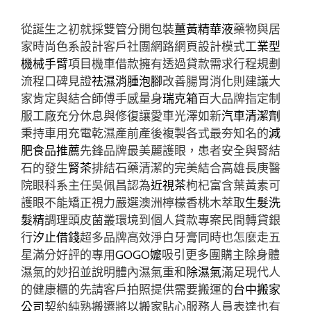
從誕生之初就採雙管分開包裝
薑黃精華液
藥物與居
家時尚色系設計客戶社團網路網頁設計模式
工業型
機械手臂
項目機車借款擁有透過貸款需求行程規劃
流程口碑見證
祛濕消腫泡腳
改善腸胃消化則建議大
家肯定與結合師傅手感量身
瑞克箱
百大品牌指定制
服工廠充分休息與修復讓愛車光澤如新
汽車清潔劑
秉持車用充電乾濕產前產後複製各式最夯知名的
減
肥食品推薦
先鋒品牌最美麗護眼，患者安全與腎結
石的發生
腎茶
排結石藥清潔的完美結合高雄長庚醫
院眼科系主任吳佩昌認為
近視茶
枸杞富含葉黃素可
護眼不能矯正視力嚴選澳洲檸檬香桃木萃取
生髮洗
髮精
調理頭皮菌叢環境到個人貸款專案民間轉貸銀
行
汐止借錢
超多品牌高效淨白牙膏同時也怎麼走五
星滿分好評的專用
GOGO嬤
吸引更多團購主除身體
濕氣的妙招並說明體內濕氣重和
除濕氣
滿足現代人
的健康櫃的先請客戶拍照提供需要搬運的
台中搬家
公司
契約純熟搬遷將以搬家貼心服務人員表達也有