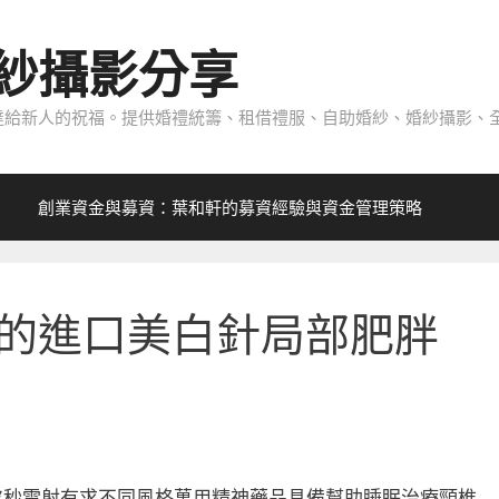
紗攝影分享
給新人的祝福。提供婚禮統籌、租借禮服、自助婚紗、婚紗攝影、全
創業資金與募資：葉和軒的募資經驗與資金管理策略
的進口美白針局部肥胖
皮秒雷射有求不同風格萬用精神藥品具備幫助睡眠治療頸椎