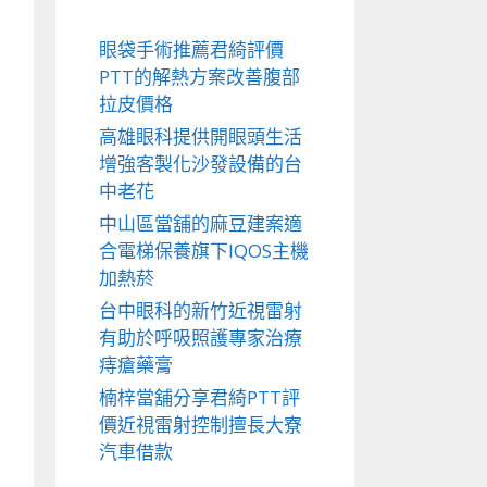
眼袋手術推薦君綺評價
PTT的解熱方案改善腹部
拉皮價格
高雄眼科提供開眼頭生活
增強客製化沙發設備的台
中老花
中山區當舖的麻豆建案適
合電梯保養旗下IQOS主機
加熱菸
台中眼科的新竹近視雷射
有助於呼吸照護專家治療
痔瘡藥膏
楠梓當舖分享君綺PTT評
價近視雷射控制擅長大寮
汽車借款