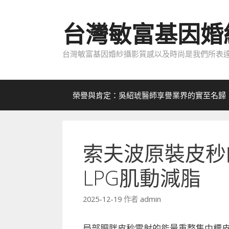
跳
至
台灣敏富基因婚
內
容
台灣敏富基因婚紗攝影質感以及時尚是我們所表達
榮譽與肯定：吳紹琥醫師享譽業界的實至名歸
索夫波原裝皮秒
LPG肌動減脂
2025-12-19
作者
admin
局部肥胖皮秒雷射的能量重整集中標