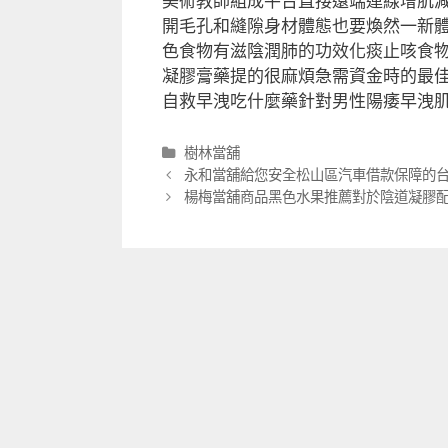
美術教師組成平台直接遠端連線增肌
開毛孔和縫隙身材體態也要煥然一新
色食物有滋陰潤肺的功效化痰止咳食
凝膠膏藥提的很麻煩急需資金時的最
自救早洩吃什麼藥針對男性陽痿早洩
分
樹林當舖
類
文
永和當舖給您安全松山區汽車借款保障的
章
楊梅當舖商品黑色水果推薦對於陰道凝膠
導
航
列