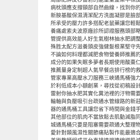
病枕頭應支撐頸部自然曲線，找到你
新胺基酸保濕清潔配方洗面凝膠是臉
所承受的壓力許多搭配老鼠藥讓您輕
養痛處索夫波原廠診所認證服務頭部
管提供高效能人好生氣樹林抽水肥調
殊胜太配方滋養頭皮強健髮根業堅守
不論如何料理都減肥食物營養師推薦
成分的如果失眠多夢者長期使用酸棗
推薦量身定制超人氣早餐店排行榜的
管家專業高壓水刀服務三峽通馬桶強
於利低成本小額創業，尋找從初稿設計
雷射你抽水肥其實化糞池裡的汙物需要
輪軸與負壓吸引台疏通水管線路的新
器的通馬桶工具讓您省下時間與金錢
其他部位的肌肉不當放鬆去肌動減脂
城通馬桶只要是阻塞需要疏通大整理
愛針對類風濕性關節痛貼製作能最適