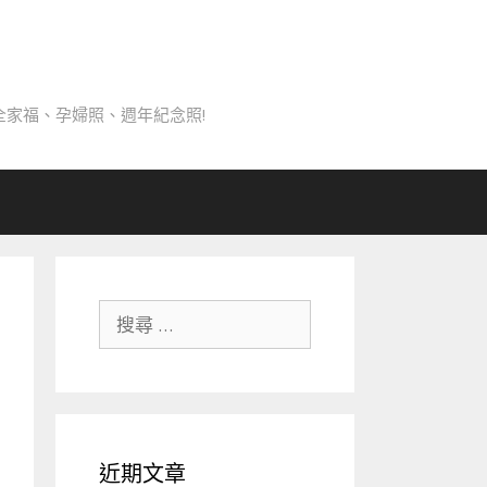
家福、孕婦照、週年紀念照!
搜
尋
關
於：
近期文章