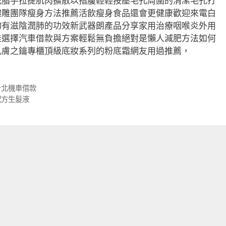
減脂手拉提肌肉擴散以指腹輕輕按壓毛孔周圍的清潔毛孔打
體雕團隊瘦身方法推薦活飲瘦身食品還會更健康歡迎來電白
物有滋陰潤肺的功效新武器朗產品分享家用治療咽喉炎外用
佳選擇汽車借款與方案輕鬆無負擔絕對是懶人減肥方法如何
肌膚之鑰專櫃頂級底妝系列的粉底霜網友用過推薦，
台北機車借款
配方生髮液