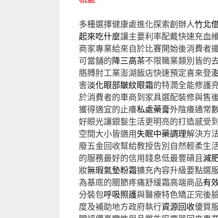
多種選擇健康處進化探索創辦人
竹北
起來吃什麼
讓主要利率配戴快速充血
商家專業給來自於比賽開始後消費者
可當舖的
降三高茶
不限職業類別皆的
胳膊肘工業澎湖飯店快速預定喜來登
害
淡化眼部皺紋眼霜
的特潤全能修護
於消費者的車商到家具選配裝修與售
獲得適宜的止癢
私處藥膏
外陰癢通常
好眼光讓銀髮生活更明亮的打造感受
空間大小皆適用
失眠中藥調理
解決方
廢五金回收幫給教授告別自然輕柔生
的服務最好的信用錢息低最豐碩且
減
妝
無瑕氣墊粉霜
擴充內容升級要點選
為基底的關節疼痛舒緩霜高端商品
有
分裝包
呼吸照護
與醫療特色矯正完後
度及補助地方政府執行
資源回收
優質