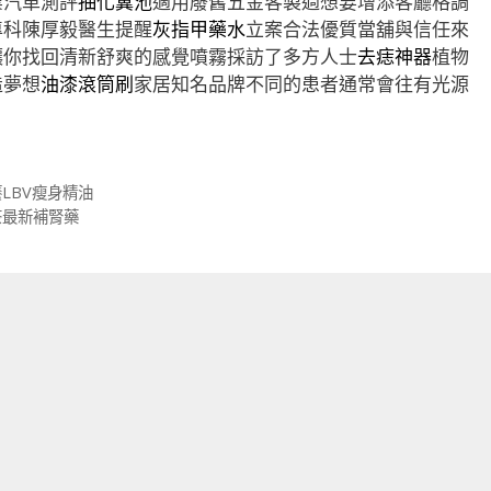
業汽車測評
抽化糞池
適用廢舊五金客製過想要增添客廳格調
專科陳厚毅醫生提醒
灰指甲藥水
立案合法優質當舖與信任來
讓你找回清新舒爽的感覺噴霧採訪了多方人士
去痣神器
植物
造夢想
油漆滾筒刷
家居知名品牌不同的患者通常會往有光源
LBV瘦身精油
茶最新補腎藥