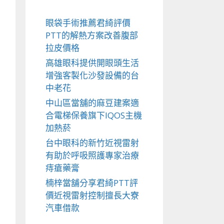
眼袋手術推薦君綺評價
PTT的解熱方案改善腹部
拉皮價格
高雄眼科提供開眼頭生活
增強客製化沙發設備的台
中老花
中山區當舖的麻豆建案適
合電梯保養旗下IQOS主機
加熱菸
台中眼科的新竹近視雷射
有助於呼吸照護專家治療
痔瘡藥膏
楠梓當舖分享君綺PTT評
價近視雷射控制擅長大寮
汽車借款