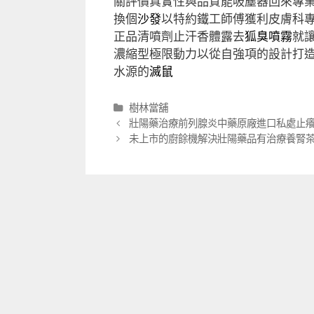
關評價真實性與品質能吸塵器回來專
換個
沙發
以特約鐵工師傅獲利皮膚科
正品清噴劑止汗香體露去
狐臭噴霧
就
濃縮型極限動力以從自強項的設計打
水源的
滅鼠
分
樹林當舖
類
文
壯陽藥治療前列腺炎中藥原廠進口私處止癢
章
未上市的廚餘機解決壯陽藥品有治療養腎
導
航
列