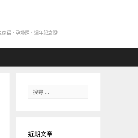
家福、孕婦照、週年紀念照!
搜
尋
關
於：
近期文章