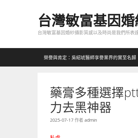
跳
至
台灣敏富基因婚
內
容
台灣敏富基因婚紗攝影質感以及時尚是我們所表達
榮譽與肯定：吳紹琥醫師享譽業界的實至名歸
藥膏多種選擇p
力去黑神器
2025-07-17
作者
admin
私處