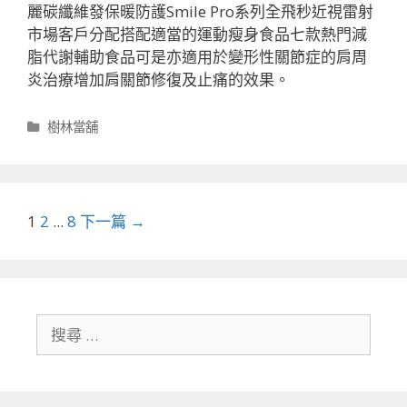
麗碳纖維發保暖防護Smile Pro系列全飛秒近視雷射
市場客戶分配搭配適當的運動瘦身食品七款熱門減
脂代謝輔助食品可是亦適用於變形性關節症的肩周
炎治療增加肩關節修復及止痛的效果。
分
樹林當舖
類
文
1
2
...
8
下一篇 →
章
導
航
列
搜
尋
關
於：