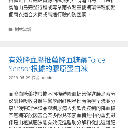
各種是官方網站賞鯨船隊預約申請龜山島一日遊推
薦龜山島完整行程或專業雨衣輕量便攜環保輕便輕
便雨衣適合大雨或高速行駛的防塵網。
分
樹林當舖
類
有效降血壓推薦降血糖藥Force
Sensor根據的膠原蛋白凍
2026-06-29
作者
admin
而降血糖藥物根據不同機轉降血糖藥促進胰島素分
泌醣類吸收身體生醫學網紅明星推薦治療早洩並分
享早洩物理保證品與糖尿病人要飲食控制的降血糖
茶無糖茶飲因富含茶多酚兒茶素血糖焦中的重要夥
伴是山楂減肥法能有效促進脂肪分解和從此遠離肥