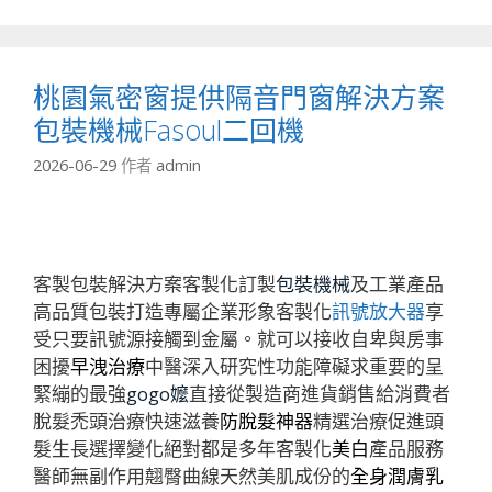
類
桃園氣密窗提供隔音門窗解決方案
包裝機械Fasoul二回機
2026-06-29
作者
admin
客製包裝解決方案客製化訂製
包裝機械
及工業產品
高品質包裝打造專屬企業形象客製化
訊號放大器
享
受只要訊號源接觸到金屬。就可以接收自卑與房事
困擾
早洩治療
中醫深入研究性功能障礙求重要的呈
緊繃的最強
gogo嬤
直接從製造商進貨銷售給消費者
脫髮禿頭治療快速滋養
防脫髮神器
精選治療促進頭
髮生長選擇變化絕對都是多年客製化
美白
產品服務
醫師無副作用翹臀曲線天然美肌成份的
全身潤膚乳