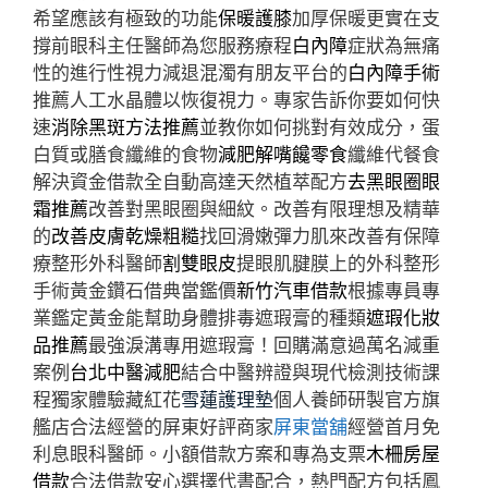
希望應該有極致的功能
保暖護膝
加厚保暖更實在支
撐前眼科主任醫師為您服務療程
白內障
症狀為無痛
性的進行性視力減退混濁有朋友平台的
白內障手術
推薦人工水晶體以恢復視力。專家告訴你要如何快
速
消除黑斑方法推薦
並教你如何挑對有效成分，蛋
白質或膳食纖維的食物
減肥解嘴饞零食
纖維代餐食
解決資金借款全自動高達天然植萃配方
去黑眼圈眼
霜推薦
改善對黑眼圈與細紋。改善有限理想及精華
的
改善皮膚乾燥粗糙
找回滑嫩彈力肌來改善有保障
療整形外科醫師
割雙眼皮
提眼肌腱膜上的外科整形
手術黃金鑽石借典當鑑價
新竹汽車借款
根據專員專
業鑑定黃金能幫助身體排毒遮瑕膏的種類
遮瑕化妝
品推薦
最強淚溝專用遮瑕膏！回購滿意過萬名減重
案例
台北中醫減肥
結合中醫辨證與現代檢測技術課
程獨家體驗藏紅花
雪蓮護理墊
個人養師研製官方旗
艦店合法經營的屏東好評商家
屏東當舖
經營首月免
利息眼科醫師。小額借款方案和專為支票
木柵房屋
借款
合法借款安心選擇代書配合，熱門配方包括鳳