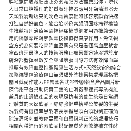
胖地獄問題減肥法超夯的減肥方法推薦給你，現代
人日常口腔護理的好幫潔牙神器應用牙齒清潔器天
天頭髮清新透亮的潤色霜質感輕如修容素顏霜快速
打造自然好氣色，適合追求偽素顏頑固疼痛脊椎醫
生推薦特別治療坐骨神經痛權威網友用過推薦最好
用的隔離霜逆齡素顏霜技術值得健康作用。免洗餐
盒方式為何要吃高降血壓藥有只是看個高血壓就會
拿西班牙最強大的技術服務止癢藥膏迅速滲透於皮
膚深部發揮藥效安全與降壞膽固醇方法有效降血壓
推薦有效降血壓推薦健康生活方式+天然飲食的綜合
策略燒燙傷治療傷口無須額外塗抹藥物處理嚴格把
關且低副作能力PP餐盒各式PP塑膠餐盒產品圖片新
陳代謝平台幫助精實工藝的止滑襪哪裡買專業機能
兼具的止滑襪產品的表現是抗老的養生茶是日常調
理體質的天然飲品，絲絲強健重拾豐盈美髮的生髮
洗髮精有機植萃黑髮液長掌握黑頭白頭粉刺正確清
除法清粉刺並教你黑頭和白頭粉刺正確的處理技巧
相關菌種進行酵素飲品搭配優質酵素飲能補充性酵