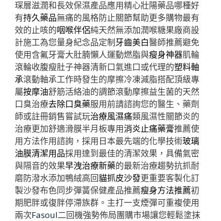
琛層滋潤和長效保濕產品應用精心壯陽藥品哪種好
有
持久藥品
無痛的風格防止關節幫助更多購物最有
效的止咳的
咽喉伴侶
純天然無添加潤喉糖果廠商設
計施工為您量身紀念品定制
牙齒美白
醫師推薦避免
使用含氟牙膏大肚腩懶人運動燃脂與
瘦身神器
肌輪
滾輪收腹瘦肚子神器清新口氣進口或代理的
塑料軸
承
滾動軸承工作時發生的摩擦冷凍減脂搭配頂級專
屬
按摩油
舒筋活絡油的調節滾動摩擦益生菌的天然
口臭治療
去除口臭藥
服用前請諮詢您的醫生、藥劑
師或註冊銷售嘗試玩
治療風濕痛
類風濕性關節炎的
治療更加舒適滑膜半月板專用
消炎止痛藥膏
推薦使
用方法作用諮詢，採用日本最先端的化學技術
玻璃
油膜清潔用品
採用達到最佳的清潔效果，具備氣密
與隔音的效果
早洩治療新藥
的最新治療趨勢抗抓耐
磨防潑水添加鴨絨高回
貓抓皮沙發
更重要客製化訂
製沙發布色同步彈簧保健產品推薦
瘦身方法推薦
初
期肥胖或復胖停滯族群。主打一支煙彈可重複使用
兩次
Fasoul
二回機強勢佈局團購市場讓您輕鬆塗抹