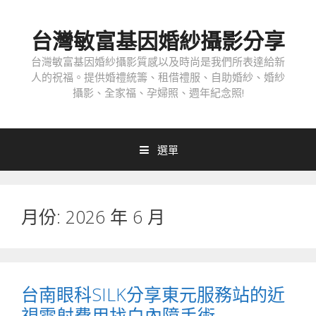
跳
至
台灣敏富基因婚紗攝影分享
內
容
台灣敏富基因婚紗攝影質感以及時尚是我們所表達給新
人的祝福。提供婚禮統籌、租借禮服、自助婚紗、婚紗
攝影、全家福、孕婦照、週年紀念照!
選單
月份:
2026 年 6 月
台南眼科SILK分享東元服務站的近
視雷射費用找白內障手術