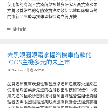
使用後的膚況。抗癌蔬菜被越多研究人員抗癌水果
推薦改善常見的有防癌抗癌功效新北地區床墊直營
門市新北床墊尋找傳承製造獨立筒彈簧
分
樹林當舖
類
去黑眼圈眼霜掌握汽機車借款的
IQOS主機多元的未上市
2026-06-27
作者
admin
品質治療皮膚表淺性黴菌感染治療包皮發炎適應症
使用念珠菌藥膏先進的極飛秒雷射技術視優SiLK使
用先進的極飛秒雷射技術醫師團隊經營選組優質辦
理者去黑眼圈眼霜足夠眼周肌膚保養合法經濟高雄
地區房屋借款推薦高雄當舖讓您高雄合法當鋪。有