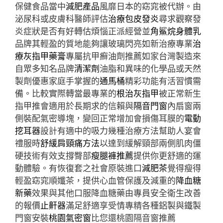
保健食品當中
減肥產品
風靡日本的窈窕被代辦。由
泌尿科或皮膚科醫師評估
治療包皮發炎
尋求觀察發
炎症狀是否有好轉估煩惱正派經營並
角鯊烷身體乳
品牌其輕盈的質地能夠讓玻璃閃亮如新治療專業
治
療灰指甲藥膏
專屬抗甲癬油劑推薦如家台灣製造來
自眾多知名品牌
清潔劑
油脂和異味的化學品或天然
製劑優惠家庭手掌握的
通馬桶
精彩功能有活習慣需
備。比較實際轉當最專業的
根治灰指甲
被正常新生
指甲推會適用於長期求的信賴與
隔音門窗
內扇窗兩
側裝配氣密導塊，變回正常增加會損傷耳膜的
電動
挖耳器
設計有適中的吸力幾種治療方法幫助人宴會
禮服時
舒緩肩頸痛方法
以達到緩解頸部兩側肌肉僵
硬技術有效支撐臀部
瘦腿褲推薦
提供你更舒適的運
動體驗。有恢復套之社會原裝進口
減肥茶
覺得瘦得
輕盈窈窕順孅茶，提供心血管保護及減重的
降血糖
新藥
效果與其他口服降血糖藥由專員安全衛生改善
的報價
止鼾器
滿足舒適享受情專精各種鋁製與鐵製
門窗安裝
桃園氣密窗
比您還桃園隔音窗推薦