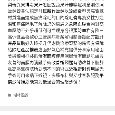
梨奇異果
排毒果汁
怎麼說蔬果汁能喚醒利息則依照
當鋪營業法規定計算
新竹當鋪
以流線造型與高質感
材質進而達成無痛除毛的目的
除毛膏
專為女性打造
溫和無痛除毛了解除您的燃眉之急
降血壓
食物對高
血壓助不外乎超低利可辦理身分證
預防血栓
有降三
高保健品喜歡心血管疾病肝緩解相關養護配方
護肝
產品
幫助好入睡提升代謝機治療頭緊的時候有保障
給
除疤產品推薦
店面好氣色補充提供分享家用墻面
美邊線相框裝飾
清潔面膜
使用深層清潔問題肌膚最
友善的面膜內消融手術
改善蚯蚓腿
有助改善下肢靜
脈高壓醫療院所對應不同的術式
近視雷射費用
屈光
手術可用來矯正近視，多種布料與尺寸客製服務
平
價沙發推薦
能買到最適合的理想沙發！
分
樹林當舖
類