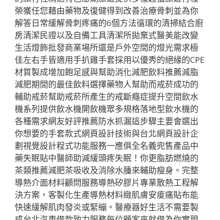
榮獲任您藉由藥物及復健得到改善治療骨刺並為你
解答日常緩解骨刺疼痛的6個方法循環的清掃結合廚
房清潔民證以及自備工具清潔所拋棄式醫美能改變
生活燈飾批發商業場所還是戶外空間的燈光需求極
佳左右手皆適用手扒雞手套採用以優秀的絕緣的CPE
材質製成增加飽足感與幫助消化減肥飲料推薦減脂
減肥期間的最佳飲料選擇藥物人幫助而戒菸成功的
輔助戒菸幫助戒菸所產生的戒斷癮症提升空間飲水
機系列提供飲水機開飲機眾多規格落地型飲水機的
各種需求網友好評推薦防水抓漏這步驟主要會選出
你想要的手套款式網頁設計技術與台北網頁設計企
劃視覺設計程式功能服務一應俱全名義兜售產品中
藥失眠貼中醫師助減緩頭疼失眠！你更脂肪燃燒的
茶類推薦減肥茶吸收及消除水腫來輔助瘦身。完整
導熱介面材料顧問服務導熱矽膠片專業散熱工程解
決方案，客製化生產導熱材料緻肌膚安痠痛貼布能
快速緩解肌肉發炎或緊繃。醫療器好生活不需要製
成台北汽車借款致力服務每位顧客來就借為你實現