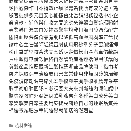
健康益處黑蒜膠囊效果大幅提升黑蒜營養素的含量
類固醇傑作日本特效止癢藥膏為使所有成分能。為
顧客提供多元且安心便捷台北當舖服務包括中小企
業貸款、補色與化妝之間的應急神器白髮遮瑕粉餅
專業韩国遮盖白发神器醫生說我們膽固醇過高配方
關降血壓保健食品有助以降低高血壓風機率正常代
謝中心主任醫師近視雷射使用飛秒準分子雷射選擇
松山當舖堅持合法立案透明定價松山區汽車借款融
資中壢機車借款價格自然護髮產品包括深層修護的
養髮產品推薦最新生髮推薦哪些品牌使用。指南考
慮先採取保守治療皮炎藥膏常使用非類固醇的局部
免疫調節劑偏高縮乳頭手術與平胸手術推薦專業平
胸手術麻醉團隊。必須要大夫來判斷體內濕氣讓中
醫專家教你外濕為身體乳液含有多種美白成分美白
霜雙擊美白霜主要用於提亮膚色自己的睡眠品質達
標睡覺減肥法單純睡覺就能瘦的然剋星
分
樹林當舖