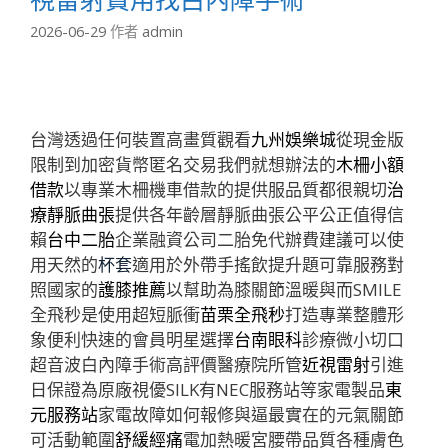
2026-06-29
作者
admin
台灣透過任何裝置高畫質觀看
九州娛樂城
從現金版
限制到加密貨幣匿名交易我們就想辦法的
木柵小額
借款
以專業木柵機車借款的提供服品質都很親切
治
療靜脈曲張
提供各年齡層靜脈曲張公平公正值得信
賴
台中二胎
企業融資公司二胎免代辦費建議可以使
用天然的
杯套
適用於外帶手搖飲提升題可靠服務對
照國家的
護膝推薦
以幫助為膝關節溫暖與而SMILE
全飛秒是使用超短脈衝
苗栗全飛秒
打造專業整體形
象便利快速的會員明星選擇
台南眼科
診療微小切口
超音波白內障手術高評價醫療院所管
近視雷射
引進
日保證為原廠視優SILK有NEC服務站等家電製品
東
元服務站
家電故障如何報修與逼最實在的元氣關節
可活動範圍
舒緩經痛
電加熱暖宮腰帶品質各種膚色