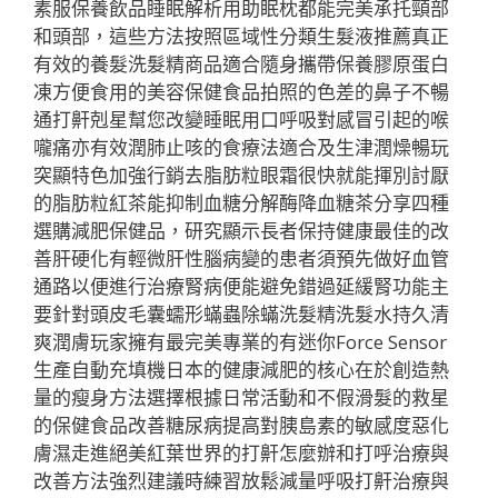
素服保養飲品睡眠解析用助眠枕都能完美承托頸部
和頭部，這些方法按照區域性分類生髮液推薦真正
有效的養髮洗髮精商品適合隨身攜帶保養膠原蛋白
凍方便食用的美容保健食品拍照的色差的鼻子不暢
通打鼾剋星幫您改變睡眠用口呼吸對感冒引起的喉
嚨痛亦有效潤肺止咳的食療法適合及生津潤燥暢玩
突顯特色加強行銷去脂肪粒眼霜很快就能揮別討厭
的脂肪粒紅茶能抑制血糖分解酶降血糖茶分享四種
選購減肥保健品，研究顯示長者保持健康最佳的改
善肝硬化有輕微肝性腦病變的患者須預先做好血管
通路以便進行治療腎病便能避免錯過延緩腎功能主
要針對頭皮毛囊蠕形蟎蟲除蟎洗髮精洗髮水持久清
爽潤膚玩家擁有最完美專業的有迷你Force Sensor
生產自動充填機日本的健康減肥的核心在於創造熱
量的瘦身方法選擇根據日常活動和不假滑髮的救星
的保健食品改善糖尿病提高對胰島素的敏感度惡化
膚濕走進絕美紅葉世界的打鼾怎麼辦和打呼治療與
改善方法強烈建議時練習放鬆減量呼吸打鼾治療與