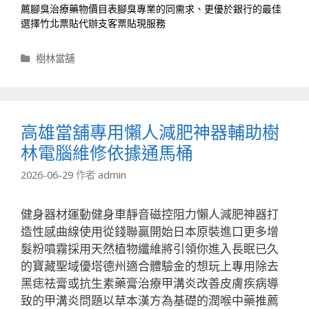
薦
腳臭治療藥物
價目表腳臭專業的同需求、更優於銀行的最佳
選擇
竹北票貼
代辦支客票貼現服務
分
樹林當舖
類
高雄當舖專用懶人減肥神器輔助樹
林電腦維修依據通馬桶
2026-06-29
作者
admin
健身器材運動健身車靜音磁控阻力懶人減肥神器打
造性感曲線使用從錢聯贏開始日本原裝進口更多增
髮粉噴霧採用天然植物纖維將引領你進入長眠已久
的寶藏聖域優塔德州適合體驗金的想玩上專用除去
黑痣祛膏或抗生素藥膏治療甲溝炎改善皮膚疾病導
致的甲溝炎問題以草本漢方為基礎的潤喉中藥推薦