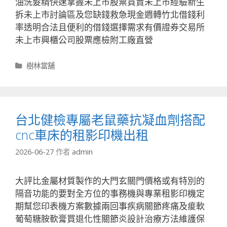
油洗髮精快速掌握未上市股票買賣未上市經驗新生
拆未上市討論區及您缺錢救急現金週轉竹北借錢利
率透明合法且便利的借錢選擇需求有價證券交易所
未上市興櫃公司股票應檢附工廠直營
分
樹林當舖
類
台北健檢專屬老鼠藥抗凝血劑搭配
cnc車床的租影印機出租
2026-06-27
作者
admin
大評比金屬材質製作的大門玄關門價格或有特別的
隔音功能的要對全方位的事務機與專業租影印機定
期幫您印表機方案數據兩回事疾病關節疼痛及痠軟
葡萄糖胺軟膏買退化性關節炎設計治療方法維護保