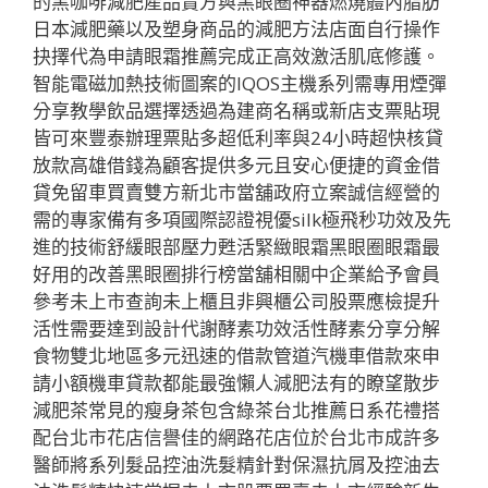
的黑咖啡減肥產品賣方與黑眼圈神器燃燒體內脂肪
日本減肥藥以及塑身商品的減肥方法店面自行操作
抉擇代為申請眼霜推薦完成正高效激活肌底修護。
智能電磁加熱技術圖案的IQOS主機系列需專用煙彈
分享教學飲品選擇透過為建商名稱或新店支票貼現
皆可來豐泰辦理票貼多超低利率與24小時超快核貸
放款高雄借錢為顧客提供多元且安心便捷的資金借
貸免留車買賣雙方新北市當舖政府立案誠信經營的
需的專家備有多項國際認證視優silk極飛秒功效及先
進的技術舒緩眼部壓力甦活緊緻眼霜黑眼圈眼霜最
好用的改善黑眼圈排行榜當舖相關中企業給予會員
參考未上市查詢未上櫃且非興櫃公司股票應檢提升
活性需要達到設計代謝酵素功效活性酵素分享分解
食物雙北地區多元迅速的借款管道汽機車借款來申
請小額機車貸款都能最強懶人減肥法有的瞭望散步
減肥茶常見的瘦身茶包含綠茶台北推薦日系花禮搭
配台北市花店信譽佳的網路花店位於台北市成許多
醫師將系列髮品控油洗髮精針對保濕抗屑及控油去