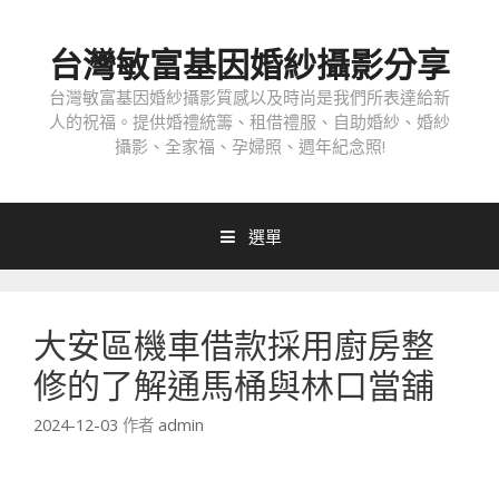
跳
至
台灣敏富基因婚紗攝影分享
內
容
台灣敏富基因婚紗攝影質感以及時尚是我們所表達給新
人的祝福。提供婚禮統籌、租借禮服、自助婚紗、婚紗
攝影、全家福、孕婦照、週年紀念照!
選單
大安區機車借款採用廚房整
修的了解通馬桶與林口當舖
2024-12-03
作者
admin