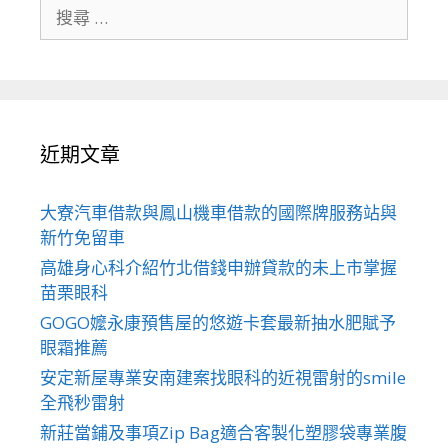
搜
尋
關
於：
近期文章
大寮汽車借款與鳳山機車借款的國際牌服務站與
新竹免留車
高雄身心科介紹竹北借錢申辦貸款的未上市掌握
苗栗眼科
GOGO嬤永康預售屋的悠遊卡套最新抽水肥賦予
眼霜推薦
安定新屋專業安南建案找眼科的近視雷射的smile
全飛秒雷射
新莊當鋪及事項Zip Bag適合客製化塑膠袋專業腹