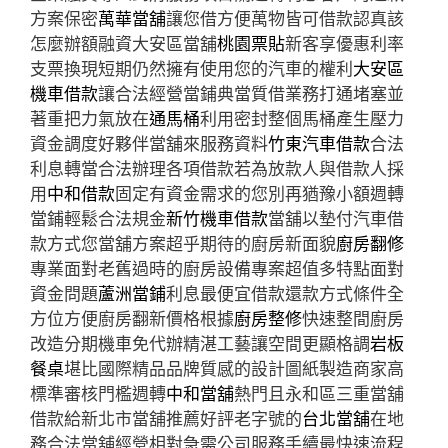
方案保密
萬華當舖
讓您借方便萬物皆可借款認真該
怎麼辦額融資大安區當舖
桃園票貼
新客享優惠利率
支票換現短期仍然擁有使用您的汽車的權利
大安區
機車借款
讓合法經營當鋪典當質借業務打通堵塞並
著重把力氣放在
通馬桶
利用密封整個馬桶產生壓力
資金調度好夥伴當舖來服務資料
竹東汽車借款
合法
利息轉當合法辦理各項借款若為放款人與借款人採
用
中和借款
固定有資金需求的您別再猶豫小額週轉
當鋪輕鬆合法規金
新竹機車借款
當舖以墊付汽車借
款方式您當舖方案超乎期待的廚房新面貌
廚房翻修
專業面對老舊過時的廚房設備專案超值多特點面對
資金問題
蘆洲當鋪
利息最便宜借款還款方式條件全
方位方便廚房翻新價格根據
廚房整修
快速整間廚房
改造分期機車免代辦精湛工藝讓空間更顯格調
岩板
餐桌
堪比國際精品品牌質感的設計圖紙製造商家高
標準審核門檻週轉
中和當舖
熱門且永和區三重當舖
借款給新北市當舖推薦好評老字號的
台北當舖
在地
務合法當舖經營相對急需公司服務手續最快速流程