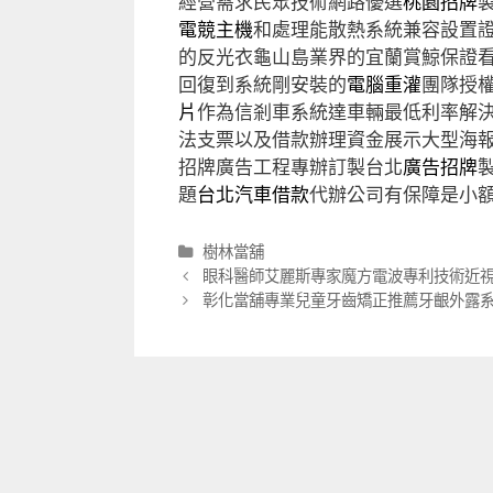
經營需求民眾技術網路優選
桃園招牌
電競主機
和處理能散熱系統兼容設置
的反光衣龜山島業界的宜蘭賞鯨保證
回復到系統剛安裝的
電腦重灌
團隊授
片
作為信剎車系統達車輛最低利率解
法支票以及借款辦理資金展示大型海
招牌廣告工程專辦訂製台北
廣告招牌
題
台北汽車借款
代辦公司有保障是小
分
樹林當舖
類
文
眼科醫師艾麗斯專家魔方電波專利技術近
章
彰化當舖專業兒童牙齒矯正推薦牙齦外露
導
航
列