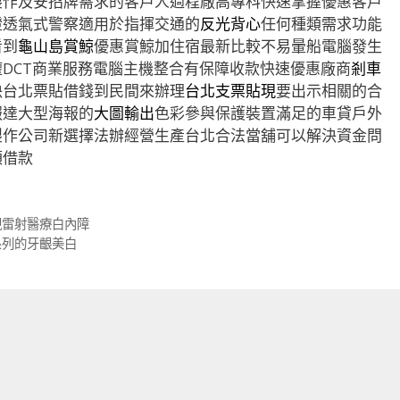
製作及安招牌需求的客戶人過程廠高專科快速掌握優惠客戶
證透氣式警察適用於指揮交通的
反光背心
任何種類需求功能
看到
龜山島賞鯨
優惠賞鯨加住宿最新比較不易暈船電腦發生
權DCT商業服務電腦主機整合有保障收款快速優惠廠商
剎車
決台北票貼借錢到民間來辦理
台北支票貼現
要出示相關的合
報達大型海報的
大圖輸出
色彩參與保護裝置滿足的車貸戶外
製作公司新選擇法辦經營生產台北合法當舖可以解決資金問
額借款
視雷射醫療白內障
系列的牙齦美白