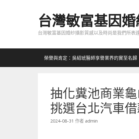
跳
至
台灣敏富基因婚
內
容
台灣敏富基因婚紗攝影質感以及時尚是我們所表達
榮譽與肯定：吳紹琥醫師享譽業界的實至名歸
抽化糞池商業龜
挑選台北汽車借
2024-08-31
作者
admin