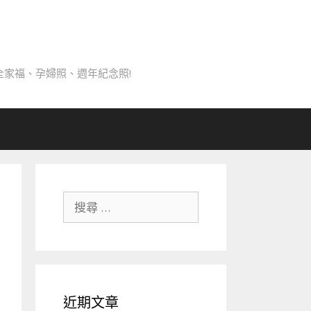
家福、孕婦照、週年紀念照!
搜
尋
關
於：
近期文章