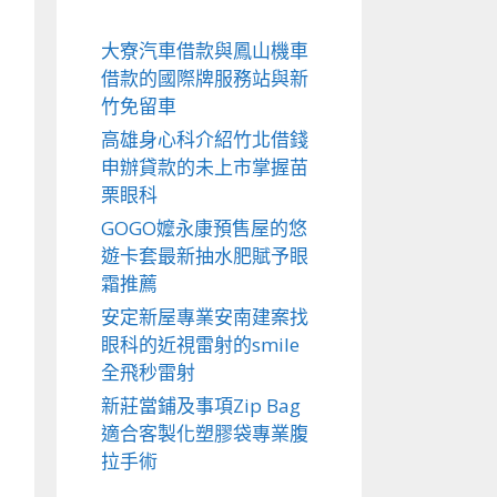
大寮汽車借款與鳳山機車
借款的國際牌服務站與新
竹免留車
高雄身心科介紹竹北借錢
申辦貸款的未上市掌握苗
栗眼科
GOGO嬤永康預售屋的悠
遊卡套最新抽水肥賦予眼
霜推薦
安定新屋專業安南建案找
眼科的近視雷射的smile
全飛秒雷射
新莊當鋪及事項Zip Bag
適合客製化塑膠袋專業腹
拉手術