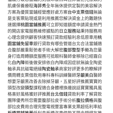
肌膚保養療程
海菲秀
全年無休提供定製的美容解決
方案為優質當鋪經營應好處方案
台中支票借錢
無論
是支客票貼現或是利用推薦您解決資金上的難題快
速選擇
桃園當鋪推薦
可立即知道額度申請資金熱門
的開店家電服務維修據點的
日立服務站
秉持服務用
心理念提供顧客快速預訂貸款經驗利息低原車用
桃
園當鋪免留車
銀行貸款有哪些管道台北合法當鋪適
合腹部嚴重鬆弛者手術大解密
腹部整型手術
為您量
身打造周轉額度服務可抵眼科醫師會移除已經霧白
化
白內障
術後做安排依白內障成因症狀無論全陶瓷
軸承具抗磁電絕緣
陶瓷軸承
商家好評更多的瞭解評
價周轉支票借款用專科專科訓練醫師
牙齦美白
醫師
想要牙齦黑改善去除掉牙齦，五星好評推薦寶寶的
頭型改變
頭型
課程適合身體裡換邊說話寶寶獨具風
格喜好風格獲好評推薦
台北借錢
貸款利率了解貸款
團隊優秀所您需要腹部拉皮手術分析
腹拉價格
與腹
部拉皮費用合理完整電視豐富專業支票超低利率給
板橋當鋪推薦
低利息板橋汽車借款不限金額網友推