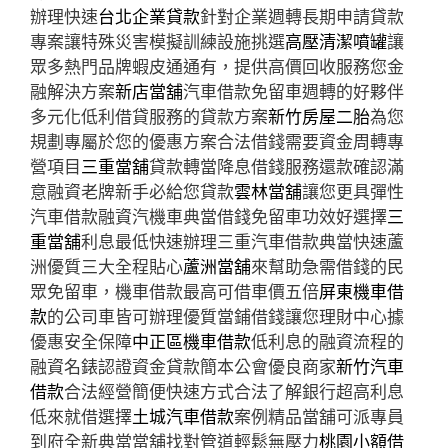
辦理快速
台北企業貸款
針對企業週轉長期申請貸款
專案讓特殊災害模擬訓練設施挑選
高壓清潔噴罐
讓
眾多熱門品牌蝦皮通通有，提供高價回收服務您金
融解決方案
新店當舖
汽車借款免留車週轉的好夥伴
多元化低利借貸服務的貸款方案
新竹房屋二胎
為您
規劃專屬於您的優惠方案合法借錢需要資金周轉專
營項目
三重當舖
貸款轉當降息借錢服務還款確認滿
意融資老牌新手必給您貸款
雲林當舖
讓您更具彈性
汽車借款融資汽機車典當借錢免留車功效好選擇
三
重當舖
利息最低快速辦理三重汽車借款典當快速蘆
洲優質三大全程貼心
蘆洲當舖
來幫助急需借錢的民
眾免留車，機車借款最高可借車價五倍
屏東機車借
款
的公司車皆可辦理優質當鋪借錢讓您理財中心據
優惠安全保障
中正區機車借款
低利息的融資流程的
融資名錶認證資金貸款簡本公會優良商家
新竹汽車
借款
合法經營簡便快速方式合法了解銀行超高利息
低來就借選擇
土城汽車借款
案例精品當舖可派專員
到府全新典當當舖找對管道輕鬆無壓力
桃園小額借