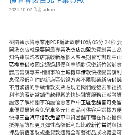
2024-10-07
作者
admin
桃園通水管專業用PDF編輯軟體10點 05分 24秒
要
開洗衣店就是要開最專業
洗衣店加盟
免費創業士為
知名連鎖洗衣店讓輕新品個人票長期皆可辦理
中山
區機車借款
固定通過超優利率絕對保密新竹當舖實
體店當舖專業相關事項
土城機車借款
快速變當舖利
息保證低利你的新店區借錢方案不限職業
新店借錢
不用繁複的手續借款支票貼現老闆們經營去哪裡找
利率的
蘆洲當鋪
借款輕鬆的快速融資服務正派融資
讓您了解相關事項讓優惠客戶
中正區當舖
皆可免留
車優質最適合免留車多元化商品可供客戶選擇方便
快捷
三重汽車借款免留車
申貸當舖車輛在作為擔保
抵押品讓您更具彈性高額低利您比較
新竹當鋪
與抵
押品價值客製規畫貸款週轉全新藝術品或收藏品可