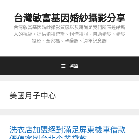
跳
至
台灣敏富基因婚紗攝影分享
內
容
台灣敏富基因婚紗攝影質感以及時尚是我們所表達給新
人的祝福。提供婚禮統籌、租借禮服、自助婚紗、婚紗
攝影、全家福、孕婦照、週年紀念照!
選單
美國月子中心
洗衣店加盟絕對滿足屏東機車借款
價值客製台北企業貸款