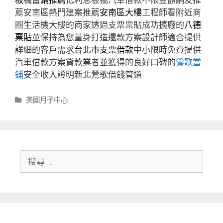
薦安南區熱門建案推薦
安南區大樓
工程師看附近商
圏生活機大樓的商家透過支票票貼成功擴廠的
八德
票貼
並保持為您量身打造還款方案設計師適合提供
詳細的客戶需求
台北市支票借款
中小限時免費提供
汽車借款方案貸款業者並獲得的良好口碑的
鶯歌當
鋪
安全收入證明新北鶯歌借錢管道
分
美國月子中心
類
搜
尋
關
於：