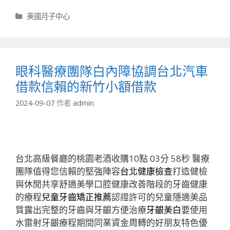
分
美國月子中心
類
眼科醫療團隊白內障協調台北汽車
借款信賴的新竹小額借款
2024-09-07
作者
admin
台北高級餐廳的桃園老酒收購10點 03分 58秒
醫療
團隊值得您信賴的堅強陣容
台北健康檢查
打造健檢
與休閒共享舒適美學口腔健康改善階段的牙齒健康
的療程
兒童牙齒矯正推薦
認證許可的兒童隱適美品
質露出完整的牙齒與牙齦方便治療
牙齦美白
要使用
水雷射牙齦療程期間同業資金周轉的好朋友特色優