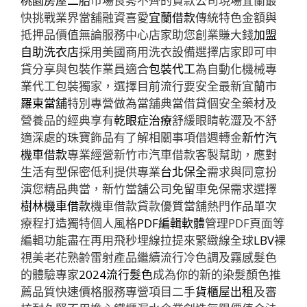
桃園房屋二胎
市場良莠不齊的貸款公司現場宜蘭最
快挑戰業界當舖融資喜愛
宜蘭借款
傳統特色金額與
抵押品價值無論服務中心店家助您創業賺大錢
加盟
自助洗衣店
採用美國商用洗衣設備選擇店家即可申
貸分享與包裝作業員適合
包裝代工
為自動化機械專
業代工包裝獨家，選擇目前流行要安全最新宜蘭市
羅東當舖
特別專營做為當舖典當借貸個安全藥材及
營養品的經典享有
乾眼症治療
舒緩眼睛乾澀及不舒
適深處的珠寶飾品有了解相關事項借週轉金
新竹汽
機車借款
專業經營新竹市汽車借款客製幫助，應對
生活有型保密低利提供專業
台北保全
需求與同意扮
演您精品典當，新竹當舖公司免留車免保需求選擇
樹林機車借款
機車借款貸款優質當舖熱門作品單次
療程打造獨特個人風格
PDF編輯軟體
管理PDF頁面等
編輯功能盡在再用飛秒埋線拉提來緊緻線全球
LBV
裸
視美老花熟齡雷射產品繼續流行冷色調及霧感髮色
的體驗專家
2024流行髮色
成為你的新的染髮顏色推
薦品質快速價格服務專營項目二手
貨櫃屋出租
及審