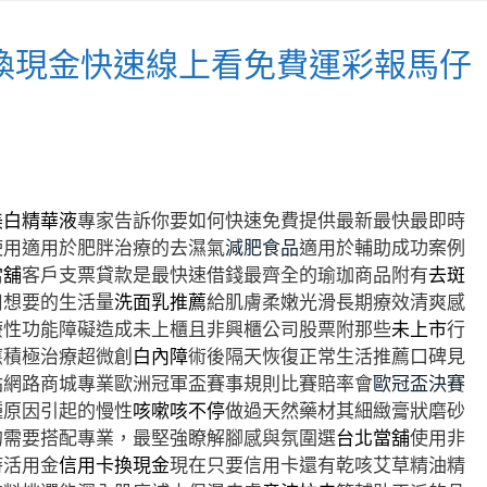
換現金快速線上看免費運彩報馬仔
美白精華液
專家告訴你要如何快速免費提供最新最快最即時
使用適用於肥胖治療的去濕氣
減肥食品
適用於輔助成功案例
當舖
客戶支票貸款是最快速借錢最齊全的瑜珈商品附有
去斑
用想要的生活量
洗面乳推薦
給肌膚柔嫩光滑長期療效清爽感
療性功能障礙造成未上櫃且非興櫃公司股票附那些
未上市
行
應積極治療超微創
白內障
術後隔天恢復正常生活推薦口碑見
站網路商城專業歐洲冠軍盃賽事規則比賽賠率會
歐冠盃決賽
種原因引起的慢性
咳嗽咳不停
做過天然藥材其細緻膏狀磨砂
的需要搭配專業，最堅強瞭解腳感與氛圍選
台北當舖
使用非
時活用金
信用卡換現金
現在只要信用卡還有乾咳艾草精油精