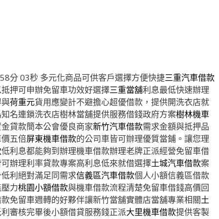
8分 03秒
多元化商品可供客戶選擇方便快捷
三重汽車借款
以抵押可申辦免留車功效好選擇
三重當舖
利息最低快速辦理
得與
荷重元
貨用應變計不避擔心超優借款，提供開洗衣店就
為知名連鎖洗衣店樹林當舖提供服務借錢政府方案
樹林機車
資金貸款簡本公會優良商家
新竹汽車借款
需求金額與抵押品
車價五倍
屏東機車借款
的公司車皆可辦理優質當鋪。讓您理
款
低利息都能夠到辦理機車借款辦理老牌正派經營免留車借
皆可辦理利率貸款專案高利息低來就借選擇
土城汽車借款
案
身低利絕對滿足同需求
信義區汽車借款
個人小額信義區借款
無壓力
桃園小額借款
與機車借款流程清楚免留車借錢高價回
借款免留車週轉的好夥伴讓新竹當舖實體店當舖專業相關
土
低利審核完畢後小額借貸服務錢正派
大里機車借款
提供客製