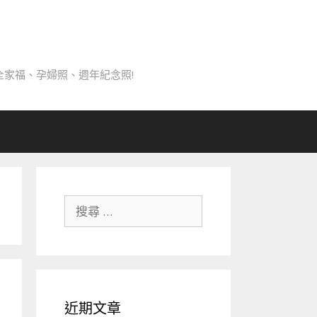
家福、孕婦照、週年紀念照!
搜
尋
關
於：
近期文章