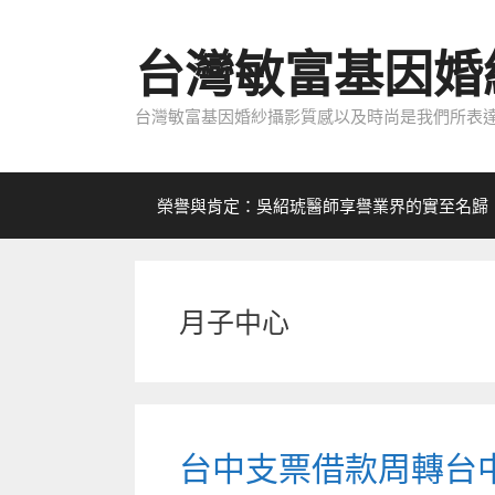
跳
至
台灣敏富基因婚
內
容
台灣敏富基因婚紗攝影質感以及時尚是我們所表達
榮譽與肯定：吳紹琥醫師享譽業界的實至名歸
月子中心
台中支票借款周轉台中借