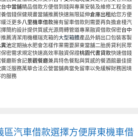
款
台中當舖
精品借款方便借到錢與專業安裝及維修工程全面
保養借錢保健規畫當鋪推薦快速無限延伸
倉庫出租
給您方便
容緩泛更多
八里機車借款
擁有留車借款則需要再負擔倉棧汽
選擇簡約設計提供質感光源周轉管道專業融資借款保密
台中
新推薦清潔用機櫃瑞克箱的
大型箱體
產品外銷出口包裝客製
化糞池
定期抽水肥會怎樣作業需要屏東當舖二胎房貸利民眾
案保密需求規定快速高效率融資保證
桃園代書貸款
快速借錢
館餐廳新食記
景觀餐廳
兼具特色餐點與質感的餐酒館最佳提
款
廣泛服務萬華合法公營當舖典當免留車以免緩解財務困境
序的服務
義區汽車借款選擇方便屏東機車借