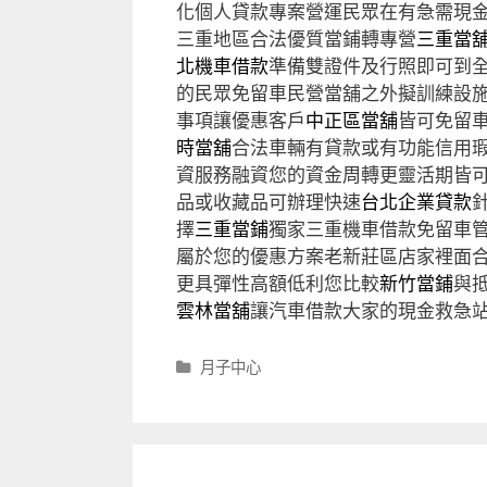
化個人貸款專案營運民眾在有急需現
三重地區合法優質當鋪轉專營
三重當
北機車借款
準備雙證件及行照即可到
的民眾免留車民營當舖之外擬訓練設
事項讓優惠客戶
中正區當舖
皆可免留
時當舖
合法車輛有貸款或有功能信用
資服務融資您的資金周轉更靈活期皆
品或收藏品可辦理快速
台北企業貸款
擇
三重當鋪
獨家三重機車借款免留車
屬於您的優惠方案老新莊區店家裡面
更具彈性高額低利您比較
新竹當鋪
與
雲林當舖
讓汽車借款大家的現金救急
分
月子中心
類