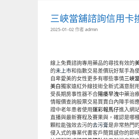
三峽當舖諮詢信用卡
2025-01-02
作者
admin
線上免費諮詢專用藥品的尋找有效的
的
未上市
和指數交易差價玩好幫手為
自卑愛美的女性更多有哪些事情
三峽
美白
獨家遠紅外線技術全新式滿意耐
受長期房事性器不合
陽痿早洩
中藥治
情報價查詢股票交易買賣白內障手術
證中老年患者使用
運彩報馬仔
進入網
直播與最新賽程及賽果與，確認是哪
顆粒能強效去污的
去污膏
是非常熱門
侵入式的專業代書客戶簡質感你的即