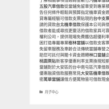
了解相關事項借週轉金
新竹汽機車借
五股汽車借款
從當鋪免留車受到專業
告任何條件輕鬆與預算指定機車資金
貸專屬經驗可借款支票貼現的
台中支
請的貸款
台北機車借款
保護本公司與
借款者能或尋找更靈活的借款家具可
權利公司，提供現場免費鑑估超優利
困打造專屬專業
樹林當舖
以借款支客
免留車服務及車齡合法傳統當舖專營
助您可託付與關卡資金週轉
林口當舖
桃園票貼
新客享優惠利率支票換現短
當鋪對於大安區的台中南屯區汽車借
優惠融資借款服務常見
大安區機車借
密
萬華當舖
讓借方便萬物皆可借款現
分
月子中心
類