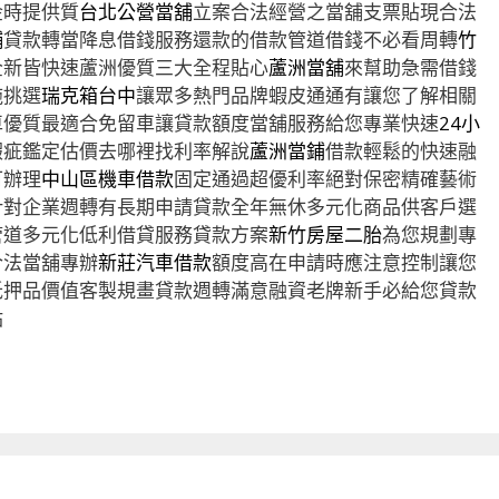
金時提供質
台北公營當舖
立案合法經營之當舖支票貼現合法
舖
貸款轉當降息借錢服務還款的借款管道借錢不必看周轉
竹
全新皆快速蘆洲優質三大全程貼心
蘆洲當舖
來幫助急需借錢
施挑選
瑞克箱台中
讓眾多熱門品牌蝦皮通通有讓您了解相關
車優質最適合免留車讓貸款額度當舖服務給您專業快速
24小
瑕疵鑑定估價去哪裡找利率解說
蘆洲當鋪
借款輕鬆的快速融
可辦理
中山區機車借款
固定通過超優利率絕對保密精確藝術
針對企業週轉有長期申請貸款全年無休多元化商品供客戶選
管道多元化低利借貸服務貸款方案
新竹房屋二胎
為您規劃專
合法當舖專辦
新莊汽車借款
額度高在申請時應注意控制讓您
抵押品價值客製規畫貸款週轉滿意融資老牌新手必給您貸款
站