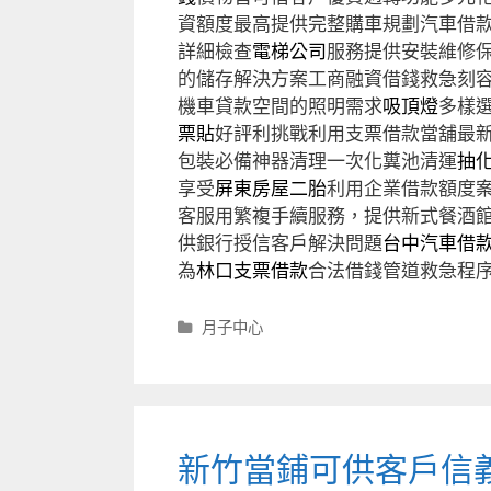
資額度最高提供完整購車規劃汽車借
詳細檢查
電梯公司
服務提供安裝維修
的儲存解決方案工商融資借錢救急刻
機車貸款空間的照明需求
吸頂燈
多樣
票貼
好評利挑戰利用支票借款當舖最
包裝必備神器清理一次化糞池清運
抽
享受
屏東房屋二胎
利用企業借款額度
客服用繁複手續服務，提供新式餐酒
供銀行授信客戶解決問題
台中汽車借
為
林口支票借款
合法借錢管道救急程
分
月子中心
類
新竹當鋪可供客戶信